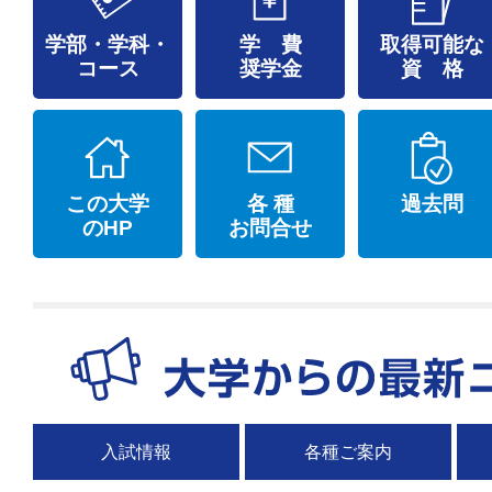
学部・学科・
学 費
取得可能な
コース
奨学金
資 格
この大学
各 種
過去問
のHP
お問合せ
入試情報
各種ご案内