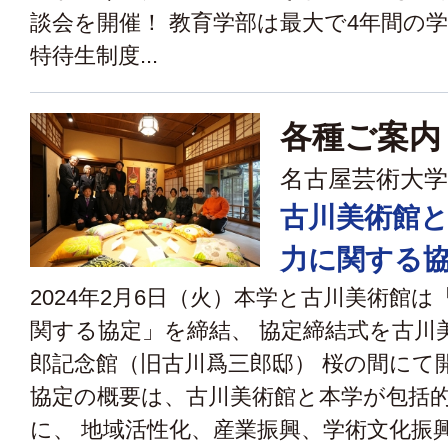
談会を開催！ 教育学部は最大で4年間の
特待生制度...
各種ご案内
名古屋芸術大学
古川美術館
力に関する
2024年2月6日（火）本学と古川美術館
関する協定」を締結、 協定締結式を古川
郎記念館（旧古川爲三郎邸） 桜の間にて
協定の概要は、古川美術館と本学が包括
に、 地域活性化、産業振興、学術文化振