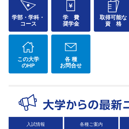
学部・学科・
学 費
取得可能な
コース
奨学金
資 格
この大学
各 種
のHP
お問合せ
入試情報
各種ご案内