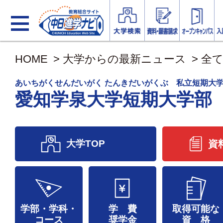
HOME
>
大学からの最新ニュース
>
全
あいちがくせんだいがく たんきだいがくぶ 私立短期大
愛知学泉大学短期大学部
大学TOP
資
学部・学科・
学 費
取得可能な
コース
奨学金
資 格