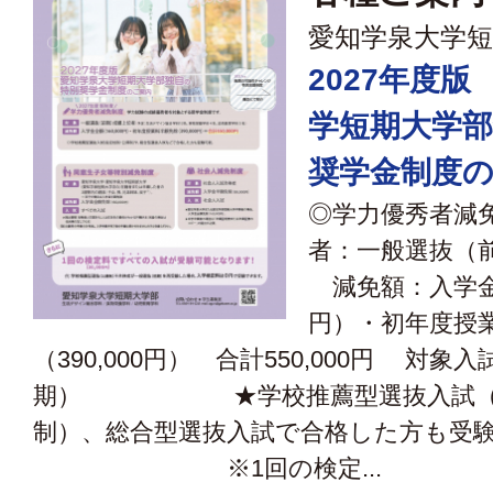
愛知学泉大学短
2027年度
学短期大学
奨学金制度
◎学力優秀者減
者：一般選抜（
減免額：入学金全
円）・初年度授
（390,000円） 合計550,000円 対
期） ★学校推薦型選抜入試（指
制）、総合型選抜入試で合格した方も受
※1回の検定...