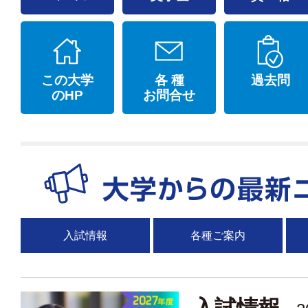
この大学
各 種
過去問
のHP
お問合せ
入試情報
各種ご案内