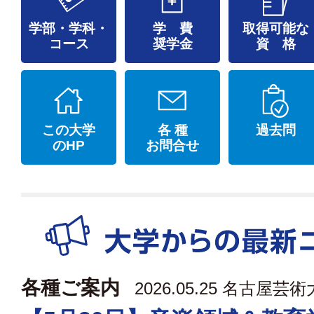
学部・学科・
学 費
取得可能な
コース
奨学金
資 格
この大学
各 種
過去問
のHP
お問合せ
各種ご案内
2026.05.25
名古屋芸術