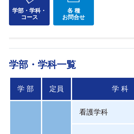
学部・学科・
各 種
コース
お問合せ
学部・学科一覧
学 部
定員
学 科
看護学科