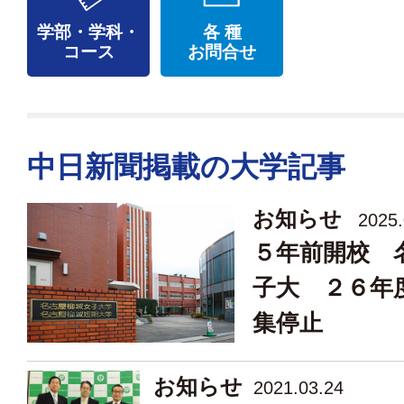
学部・学科・
各 種
コース
お問合せ
中日新聞掲載の大学記事
お知らせ
2025.
５年前開校 
子大 ２６年
集停止
お知らせ
2021.03.24