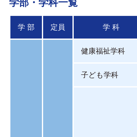
学部・学科一覧
学 部
定員
学 科
健康福祉学科
子ども学科