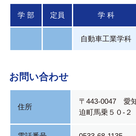
学 部
定員
学 科
自動車工業学科
お問い合わせ
〒443-0047 
住所
迫町馬乗５０-２
電話番号
0533-68-1135