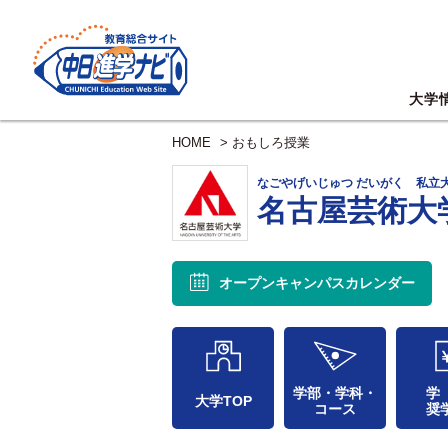
大学
HOME
>
おもしろ授業
なごやげいじゅつ だいがく 私立
名古屋芸術大
オープンキャンパス
カレンダー
学部・学科・
学
大学TOP
コース
奨