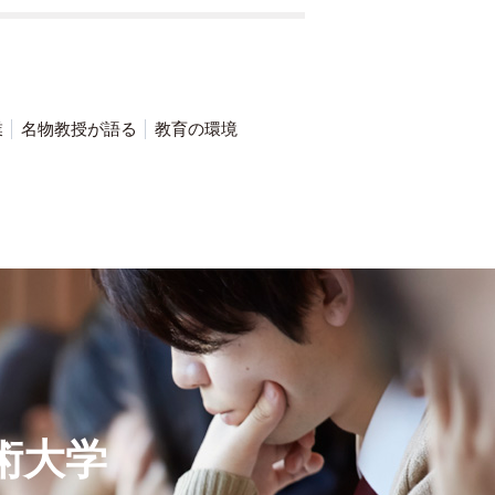
業
名物教授が語る
教育の環境
術大学