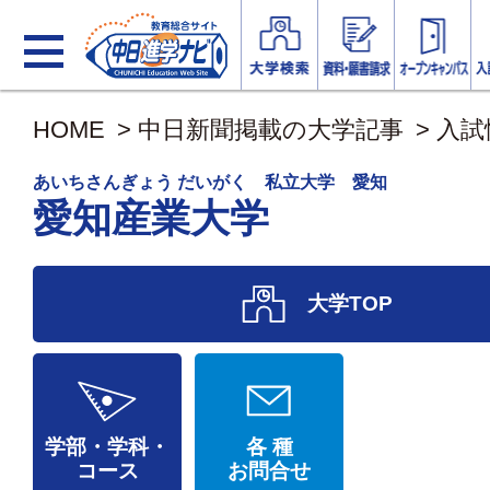
HOME
>
中日新聞掲載の大学記事
>
入試
あいちさんぎょう だいがく 私立大学 愛知
愛知産業大学
大学TOP
学部・学科・
各 種
コース
お問合せ