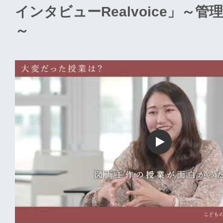
インタビューRealvoice」～管
～