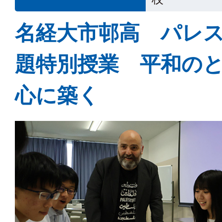
名経大市邨高 パレ
題特別授業 平和の
心に築く